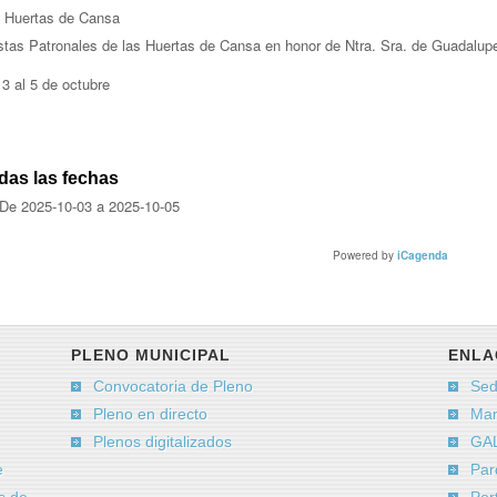
 Huertas de Cansa
stas Patronales de las Huertas de Cansa en honor de Ntra. Sra. de Guadalup
 3 al 5 de octubre
das las fechas
De
2025-10-03
a
2025-10-05
Powered by
iCagenda
PLENO MUNICIPAL
ENLA
Convocatoria de Pleno
Sed
Pleno en directo
Man
Plenos digitalizados
GAL
e
Par
s de
Por