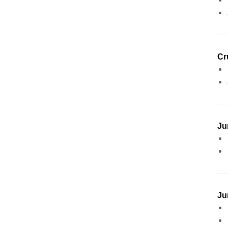
Cr
Ju
Ju