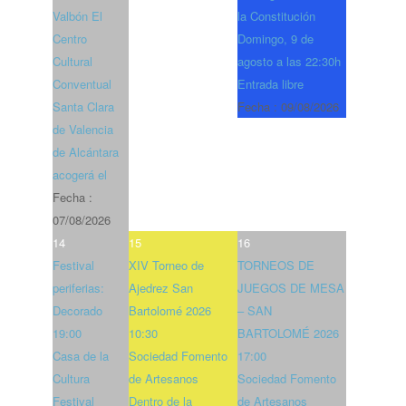
Valbón El
la Constitución
Centro
Domingo, 9 de
Cultural
agosto a las 22:30h
Conventual
Entrada libre
Santa Clara
Fecha :
09/08/2026
de Valencia
de Alcántara
acogerá el
Fecha :
07/08/2026
14
15
16
Festival
XIV Torneo de
TORNEOS DE
periferias:
Ajedrez San
JUEGOS DE MESA
Decorado
Bartolomé 2026
– SAN
19:00
10:30
BARTOLOMÉ 2026
Casa de la
Sociedad Fomento
17:00
Cultura
de Artesanos
Sociedad Fomento
Festival
Dentro de la
de Artesanos