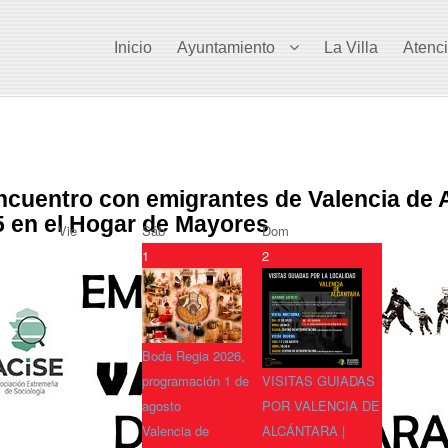
Inicio
Ayuntamiento
La Villa
Atenc
ncuentro con emigrantes de Valencia de A
5 en el Hogar de Mayores
Vie
Sáb
Dom
1
2
Boda Regia 2026,
programación 1 de
VISITAS GUIADAS
agosto
POR VALENCIA DE
Valencia de
ALCÁNTARA |