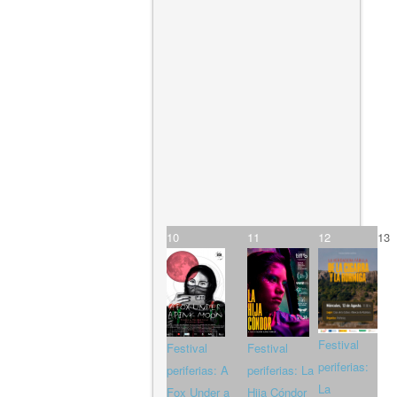
10
11
12
13
Festival
Festival
Festival
periferias:
periferias: A
periferias: La
La
Fox Under a
Hija Cóndor