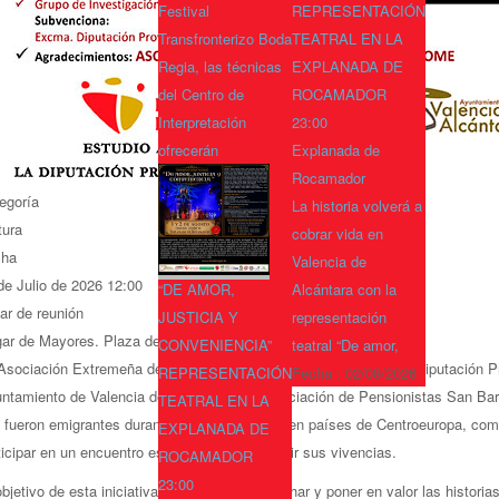
Festival
REPRESENTACIÓN
Transfronterizo Boda
TEATRAL EN LA
Regia, las técnicas
EXPLANADA DE
del Centro de
ROCAMADOR
Interpretación
23:00
ofrecerán
Explanada de
Rocamador
egoría
La historia volverá a
tura
cobrar vida en
cha
Valencia de
de Julio de 2026
12:00
“DE AMOR,
Alcántara con la
ar de reunión
JUSTICIA Y
representación
ar de Mayores. Plaza de Gregorio Bravo, 3 1ª Planta
CONVENIENCIA”
teatral “De amor,
Asociación Extremeña de Sociología ACISE, con el apoyo de la Diputación Pro
REPRESENTACIÓN
Fecha :
02/08/2026
ntamiento de Valencia de Alcántara y la Asociación de Pensionistas San Bart
TEATRAL EN LA
 fueron emigrantes durante los años 60 y 70 en países de Centroeuropa, com
EXPLANADA DE
ticipar en un encuentro especial para compartir sus vivencias.
ROCAMADOR
23:00
objetivo de esta iniciativa es recuperar, escuchar y poner en valor las histor