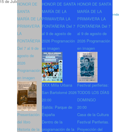
15 de Julio de 2026
12:00
HONOR DE
HONOR DE SANTA
HONOR DE SANTA
SANTA
MARÍA DE LA
MARÍA DE LA
Powered by
iCagenda
MARÍA DE LA
PRIMAVERA LA
PRIMAVERA LA
PRIMAVERA
FONTAÑERA Del 7
FONTAÑERA Del 7
LA
al 9 de agosto de
al 9 de agosto de
FONTAÑERA
2026 Programación
2026 Programación
Del 7 al 9 de
en imagen
en imagen
agosto de
2026
Programación
en imagen
XXX Milla Urbana
Festival periferias:
San Bartolomé 2026
TODOS LOS DÍAS
20:00
DOMINGO
Salida: Parque de
20:00
Presentación
España
Casa de la Cultura
del libro
Dentro de la
Festival Periferias.
Historia de la
programación de la
Proyección del