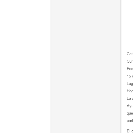
Cat
Cul
Fe
15 
Lug
Hog
La 
Ayu
que
par
El 