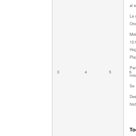
al 
La 
Oro
Mié
12:
Hog
Pla
Par
3
4
5
6
mis
Se 
Des
his
To