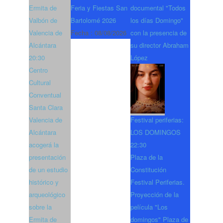
Ermita de
Feria y Fiestas San
documental "Todos
Valbón de
Bartolomé 2026
los días Domingo"
Valencia de
Fecha :
08/08/2026
con la presencia de
Alcántara
su director Abraham
20:30
López
Centro
Cultural
Conventual
Santa Clara
Valencia de
Festival periferias:
Alcántara
LOS DOMINGOS
acogerá la
22:30
presentación
Plaza de la
de un estudio
Constitución
histórico y
Festival Periferias.
arqueológico
Proyección de la
sobre la
película "Los
Ermita de
domingos" Plaza de