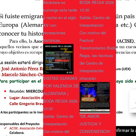
Alcántara se
BODA REGIA 2026
sumerge esta tarde
10:30
y noche en el siglo
Salida: Centro de
XV con
Interpretación
recreaciones
Con motivo del
históricas,
Festival
Transfronterizo Boda
Regia, las técnicas
del Centro de
Interpretación
VISITAS GUIADAS
ofrecerán
POR VALENCIA DE
ALCÁNTARA |
BODA REGIA 2026
10:30
Salida: Centro de
“DE AMOR,
Interpretación
JUSTICIA Y
Con motivo del
CONVENIENCIA”