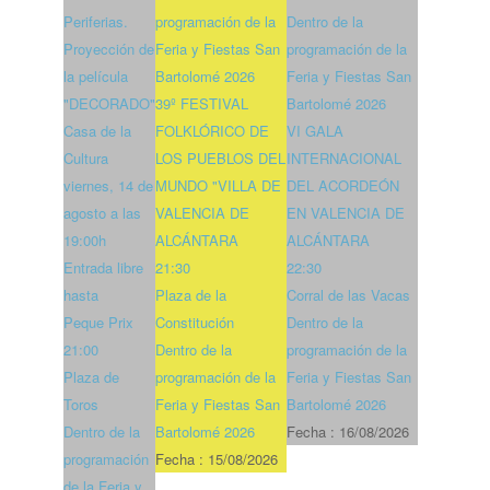
Periferias.
programación de la
Dentro de la
Proyección de
Feria y Fiestas San
programación de la
la película
Bartolomé 2026
Feria y Fiestas San
"DECORADO"
39º FESTIVAL
Bartolomé 2026
Casa de la
FOLKLÓRICO DE
VI GALA
Cultura
LOS PUEBLOS DEL
INTERNACIONAL
viernes, 14 de
MUNDO "VILLA DE
DEL ACORDEÓN
agosto a las
VALENCIA DE
EN VALENCIA DE
19:00h
ALCÁNTARA
ALCÁNTARA
Entrada libre
21:30
22:30
hasta
Plaza de la
Corral de las Vacas
Peque Prix
Constitución
Dentro de la
21:00
Dentro de la
programación de la
Plaza de
programación de la
Feria y Fiestas San
Toros
Feria y Fiestas San
Bartolomé 2026
Dentro de la
Bartolomé 2026
Fecha :
16/08/2026
programación
Fecha :
15/08/2026
de la Feria y