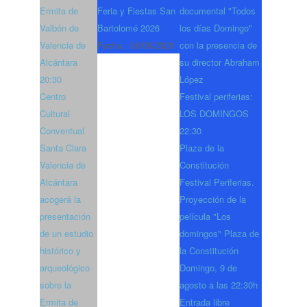
Ermita de
Feria y Fiestas San
documental "Todos
Valbón de
Bartolomé 2026
los días Domingo"
Valencia de
Fecha :
08/08/2026
con la presencia de
Alcántara
su director Abraham
20:30
López
Centro
Festival periferias:
Cultural
LOS DOMINGOS
Conventual
22:30
Santa Clara
Plaza de la
Valencia de
Constitución
Alcántara
Festival Periferias.
acogerá la
Proyección de la
presentación
película "Los
de un estudio
domingos" Plaza de
histórico y
la Constitución
arqueológico
Domingo, 9 de
sobre la
agosto a las 22:30h
Ermita de
Entrada libre