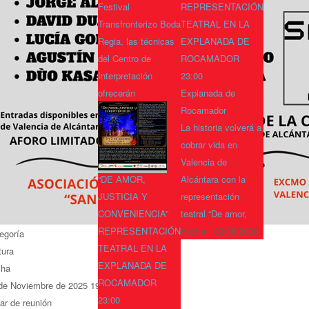
Festival
REPRESENTACIÓN
Transfronterizo Boda
TEATRAL EN LA
Regia, las técnicas
EXPLANADA DE
del Centro de
ROCAMADOR
Interpretación
23:00
ofrecerán
Explanada de
Rocamador
La historia volverá a
cobrar vida en
Valencia de
“DE AMOR,
Alcántara con la
JUSTICIA Y
representación
CONVENIENCIA”
teatral “De amor,
REPRESENTACIÓN
Fecha :
02/08/2026
egoría
TEATRAL EN LA
tura
EXPLANADA DE
cha
ROCAMADOR
de Noviembre de 2025
19:00
23:00
ar de reunión