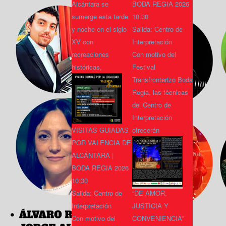
Alcántara se
BODA REGIA 2026
sumerge esta tarde
10:30
y noche en el siglo
Salida: Centro de
XV con
Interpretación
recreaciones
Con motivo del
históricas,
Festival
Transfronterizo Boda
Regia, las técnicas
del Centro de
Interpretación
VISITAS GUIADAS
ofrecerán
POR VALENCIA DE
ALCÁNTARA |
BODA REGIA 2026
10:30
Salida: Centro de
“DE AMOR,
Interpretación
JUSTICIA Y
Con motivo del
CONVENIENCIA”