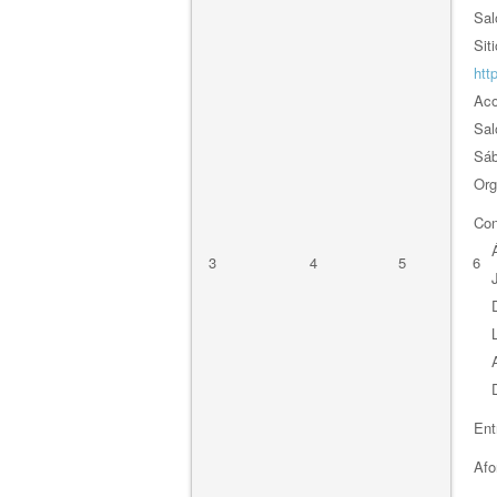
Sal
Sit
htt
Aco
Sal
Sáb
Org
Con
Ál
3
4
5
6
Jo
Da
Lu
Ag
Dú
Ent
Afo