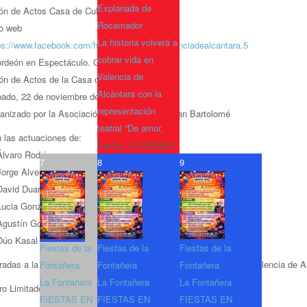
Explanada de
ón de Actos Casa de Cultura
Rocamador
io web
La historia volverá a
ps://www.facebook.com/hogardemayores.valenciadealcantara.5
cobrar vida en
rdeón en Espectáculo. Gala Final 2025.
Valencia de
ón de Actos de la Casa de Cultura
Alcántara con la
ado, 22 de noviembre de 2025, 19:00h
representación
anizado por la Asociación de Pensionistas San Bartolomé
teatral “De amor,
 las actuaciones de:
Fecha :
01/08/2026
varo Rodríguez
7
8
9
rge Alves
vid Duarte
cia González
ustín González
o Kasal
Fiestas de la
Fiestas de la
Fiestas de la
radas a la venta y más información en el Hogar de Mayores de Valencia de A
Fontañera
Fontañera
Fontañera
La Fontañera
La Fontañera
La Fontañera
ro Limitado
FIESTAS EN
FIESTAS EN
FIESTAS EN