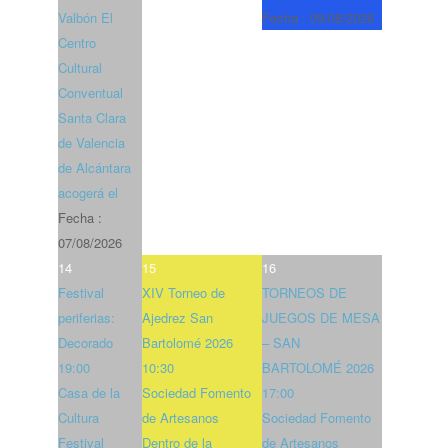
Valbón El
Fecha :
09/08/2026
Centro
Cultural
Conventual
Santa Clara
de Valencia
de Alcántara
acogerá el
Fecha :
07/08/2026
14
15
16
Festival
XIV Torneo de
TORNEOS DE
periferias:
Ajedrez San
JUEGOS DE MESA
Decorado
Bartolomé 2026
– SAN
19:00
10:30
BARTOLOMÉ 2026
Casa de la
Sociedad Fomento
17:00
Cultura
de Artesanos
Sociedad Fomento
Festival
Dentro de la
de Artesanos