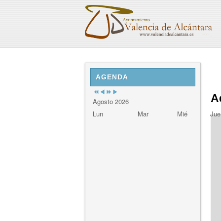
Previous
Previous
Next
Next
Year
Month
Year
Month
AGENDA
A
Agosto 2026
Lun
Mar
Mié
Jue