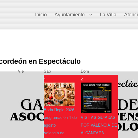
Inicio
Ayuntamiento
La Villa
Atenc
cordeón en Espectáculo
Vie
Sáb
Dom
1
2
Boda Regia 2026,
programación 1 de
VISITAS GUIADAS
agosto
POR VALENCIA DE
Valencia de
ALCÁNTARA |