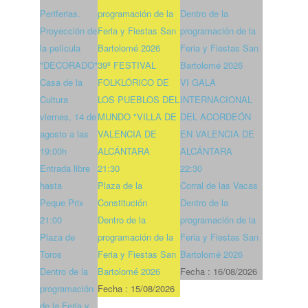
Periferias.
programación de la
Dentro de la
Proyección de
Feria y Fiestas San
programación de la
la película
Bartolomé 2026
Feria y Fiestas San
"DECORADO"
39º FESTIVAL
Bartolomé 2026
Casa de la
FOLKLÓRICO DE
VI GALA
Cultura
LOS PUEBLOS DEL
INTERNACIONAL
viernes, 14 de
MUNDO "VILLA DE
DEL ACORDEÓN
agosto a las
VALENCIA DE
EN VALENCIA DE
19:00h
ALCÁNTARA
ALCÁNTARA
Entrada libre
21:30
22:30
hasta
Plaza de la
Corral de las Vacas
Peque Prix
Constitución
Dentro de la
21:00
Dentro de la
programación de la
Plaza de
programación de la
Feria y Fiestas San
Toros
Feria y Fiestas San
Bartolomé 2026
Dentro de la
Bartolomé 2026
Fecha :
16/08/2026
programación
Fecha :
15/08/2026
de la Feria y